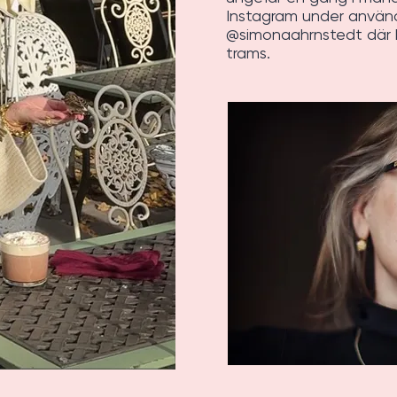
Instagram under anvä
@simonaahrnstedt där 
trams.