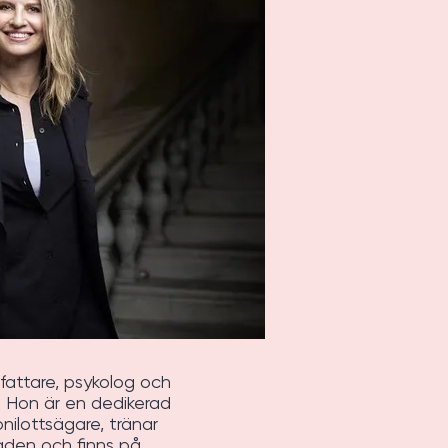
fattare, psykolog och
. Hon är en dedikerad
onilottsägare, tränar
aden och finns på