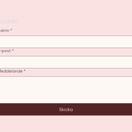
Kontakt
Namn
*
-post
*
Meddelande
*
Skicka