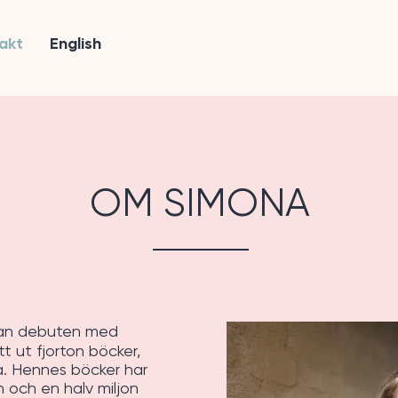
akt
English
OM SIMONA
an debuten med
 ut fjorton böcker,
a. Hennes böcker har
n och en halv miljon