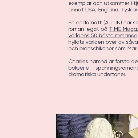
exemplar och utkommer i tj
annat USA, England, Tyskla
En enda natt (ALL IN) har 
roman legat på
TIME Magazi
världens 50 bästa romance
hyllats världen över av såväl
och branschikoner som Mari
Charlies hämnd är första del
bokserie – spänningsroma
dramatiska undertoner.