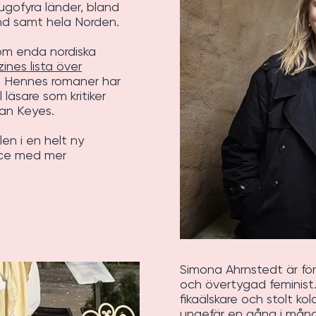
ugofyra länder, bland
nd samt hela Norden.
som enda nordiska
nes lista över
. Hennes romaner har
 läsare som kritiker
an Keyes.
en i en helt ny
nce med mer
Simona Ahrnstedt är för
och övertygad feminist
fikaälskare och stolt kol
ungefär en gång i mån