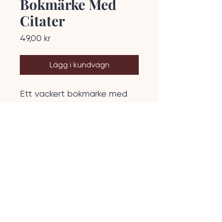
Bokmärke Med
Citater
Pris
49,00 kr
Lägg i kundvagn
Ett vackert bokmärke med 
inspirerande citat.
Design av
Skaperian 2025